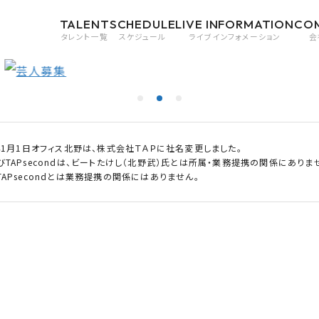
TALENT
SCHEDULE
LIVE INFORMATION
CO
タレント一覧
スケジュール
ライブインフォメーション
会
0年1月1日オフィス北野は、株式会社ＴＡＰに社名変更しました。
びTAPsecondは、ビートたけし（北野武）氏とは所属・業務提携の関係にありま
APsecondとは業務提携の関係にはありません。