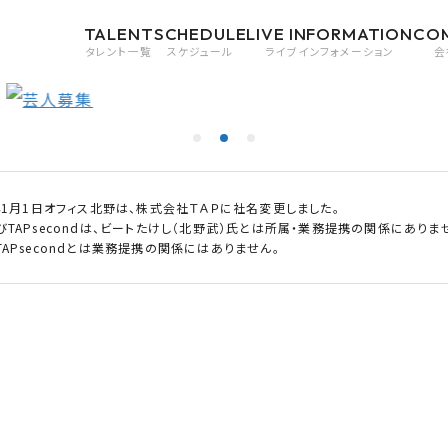
TALENT
SCHEDULE
LIVE INFORMATION
CO
タレント一覧
スケジュール
ライブインフォメーション
会
0年1月1日オフィス北野は、株式会社ＴＡＰに社名変更しました。
びTAPsecondは、ビートたけし（北野武）氏とは所属・業務提携の関係にありま
APsecondとは業務提携の関係にはありません。