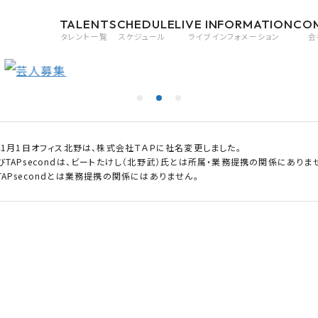
TALENT
SCHEDULE
LIVE INFORMATION
CO
タレント一覧
スケジュール
ライブインフォメーション
会
0年1月1日オフィス北野は、株式会社ＴＡＰに社名変更しました。
びTAPsecondは、ビートたけし（北野武）氏とは所属・業務提携の関係にありま
APsecondとは業務提携の関係にはありません。