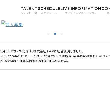
TALENT
SCHEDULE
LIVE INFORMATION
CO
タレント一覧
スケジュール
ライブインフォメーション
会
0年1月1日オフィス北野は、株式会社ＴＡＰに社名変更しました。
びTAPsecondは、ビートたけし（北野武）氏とは所属・業務提携の関係にありま
APsecondとは業務提携の関係にはありません。