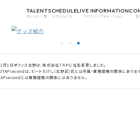
TALENT
SCHEDULE
LIVE INFORMATION
CO
タレント一覧
スケジュール
ライブインフォメーション
会
0年1月1日オフィス北野は、株式会社ＴＡＰに社名変更しました。
びTAPsecondは、ビートたけし（北野武）氏とは所属・業務提携の関係にありま
APsecondとは業務提携の関係にはありません。